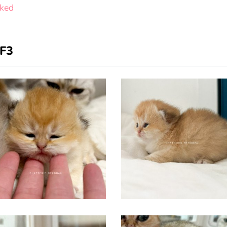
cked
 F3