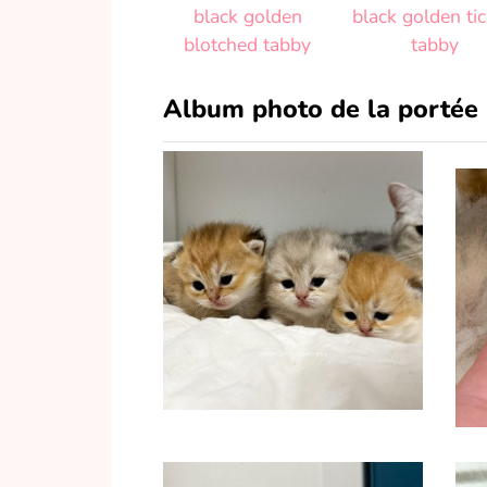
black golden
black golden ti
blotched tabby
tabby
Album photo de la portée