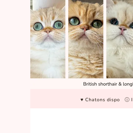
♥ Chatons dispo
ⓘ I