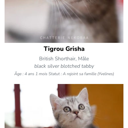
Tigrou Grisha
British Shorthair, Mâle
black silver blotched tabby
Âge : 4 ans 1 mois
Statut : A rejoint sa famille (Yvelines)