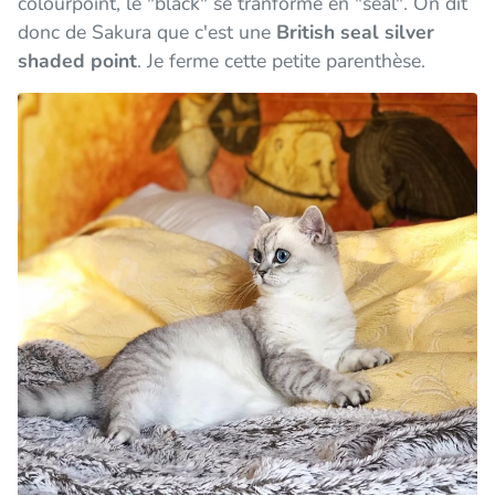
colourpoint, le "black" se tranforme en "seal". On dit
donc de Sakura que c'est une
British seal silver
shaded point
. Je ferme cette petite parenthèse.