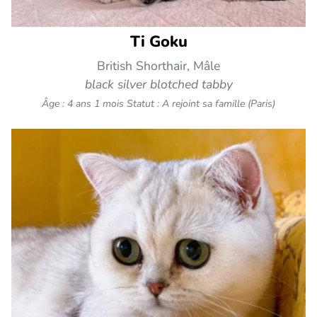
Ti Goku
British Shorthair, Mâle
black silver blotched tabby
Âge : 4 ans 1 mois
Statut : A rejoint sa famille (Paris)