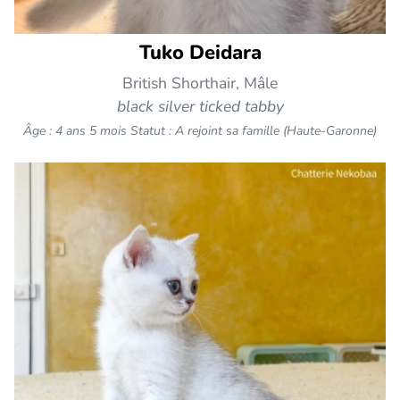
Tuko Deidara
British Shorthair, Mâle
black silver ticked tabby
Âge : 4 ans 5 mois
Statut : A rejoint sa famille (Haute-Garonne)