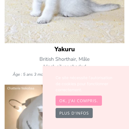
Yakuru
British Shorthair, Mâle
black silver shaded
Âge : 5 ans 3 mois
Statut : A rejoint sa famille (Dordogne)
Ce site nécessite l'autorisation
de cookies pour fonctionner
correctement.
OK, J'AI COMPRIS.
PLUS D'INFOS