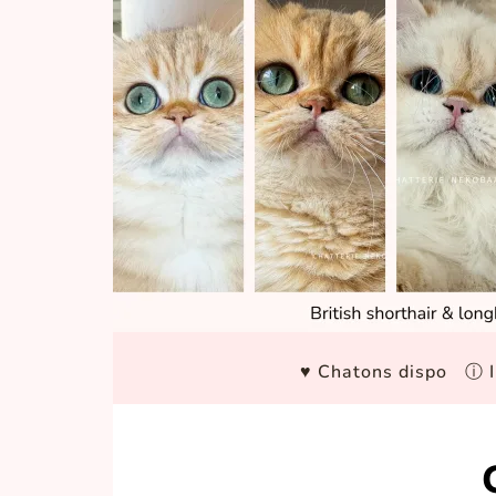
♥ Chatons dispo
ⓘ I