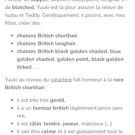
de
blotched
, Yuuki est là pour assurer la relève de
Isobu et Teddy. Génétiquement, il pourra, avec mes
filles, créer des :
chatons British shorthair
chatons British longhair
,
chatons British black golden shaded
,
blue
golden shaded
,
golden point, black golden
ticked
...
Yuuki au niveau du
caractère
fait honneur à la
race
British shorthair
:
il est très très
gentil
,
il a un
humour british
légèrement pince sans
rire,
il est
câlin
,
tendre
,
joueur
, malicieux (...)
il sait être
calme
et il est globalement tout le