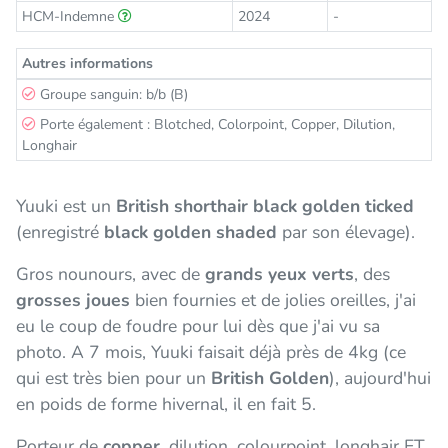
HCM-Indemne
2024
-
Autres informations
Groupe sanguin: b/b (B)
Porte également : Blotched, Colorpoint, Copper, Dilution,
Longhair
Yuuki est un
British shorthair black golden ticked
(enregistré
black golden shaded
par son élevage).
Gros nounours, avec de
grands yeux verts
, des
grosses joues
bien fournies et de jolies oreilles, j'ai
eu le coup de foudre pour lui dès que j'ai vu sa
photo. A 7 mois, Yuuki faisait déjà près de 4kg (ce
qui est très bien pour un
British Golden
), aujourd'hui
en poids de forme hivernal, il en fait 5.
Porteur de
copper
, dilution, colourpoint, longhair ET