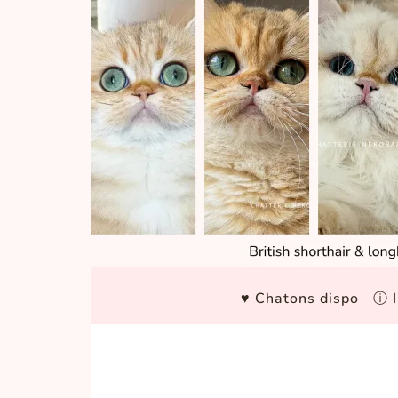
♥ Chatons dispo
ⓘ I