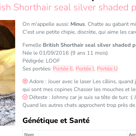
tish Shorthair seal silver shaded p
On m'appelle aussi:
Minus
. Chatte au gabarit m
C'est une petite chipie, discrète, qui aime les car
Femelle
British Shorthair seal silver shaded p
Née le 01/09/2016 (9 ans 11 mois)
Pédigrée: LOOF
Ses portées:
Portée E
,
Portée I
,
Portée U
Adore : Jouer avec le laser Les câlins, quand j
qui sont mes copines Chasser les mouches et l
Déteste : Johnny car je suis sa tête de turc :
Quand les autres chats approchent trop près d
Génétique et Santé
Nom
An