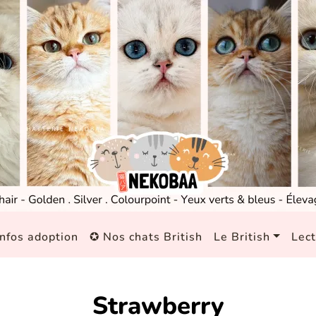
nfos adoption
✪ Nos chats British
Le British
Lec
Strawberry