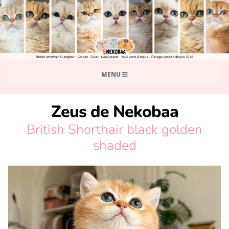
MENU
Zeus de Nekobaa
British Shorthair black golden
shaded