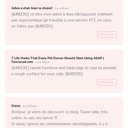
Arbre à chat: bien le choisir!
- il y a 10 ans
[&#8230;] ce titre mon arbre à Ikea n&rsquo;est vraiment 
pas ergonomique (je travaille à une version N°2, ne vous 
en faites pas [&#8230;]
RÉPONDRE
7 Life Hacks That Every Pet Owner Should Start Using ASAP |
FunnyLad.com
- il y a 10 ans
[&#8230;] Jacket furniture and table legs in rope to provide 
a rough surface for your cats. [&#8230;]
RÉPONDRE
Danie
- il y a 10 ans
Bonjour, je viens de découvrir ce blog. Super idée, très 
sobre. Je vais me lancer !!!

Et aussi, ignore les commentaires désobligeants, il y a 