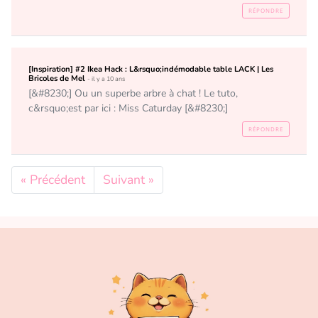
RÉPONDRE
[Inspiration] #2 Ikea Hack : L&rsquo;indémodable table LACK | Les
Bricoles de Mel
- il y a 10 ans
[&#8230;] Ou un superbe arbre à chat ! Le tuto, 
c&rsquo;est par ici : Miss Caturday [&#8230;]
RÉPONDRE
« Précédent
Suivant »