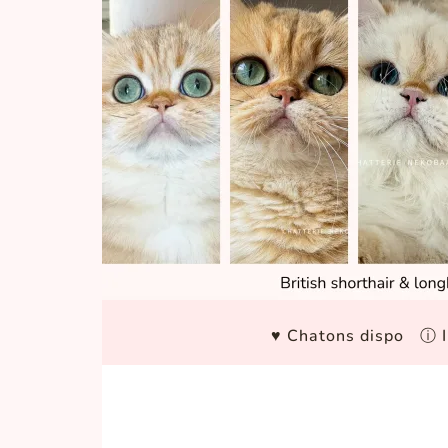
♥ Chatons dispo
ⓘ I