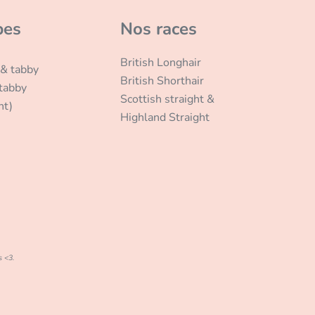
bes
Nos races
British Longhair
 & tabby
British Shorthair
 tabby
Scottish straight &
nt)
Highland Straight
s <3.