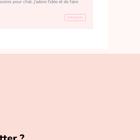
ires pour chat, j'adore l'idée et de faire 
RÉPONDRE
tter ?