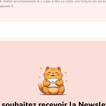
 pti chaton prochainement et y a pas à dire ça coûte une fortune les accesso
dorent !!!
souhaitez recevoir la Newsle