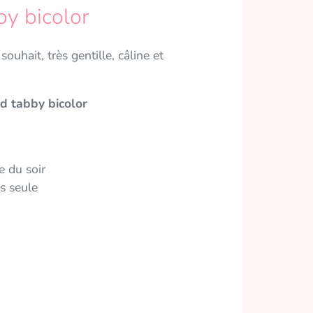
by bicolor
uhait, très gentille, câline et
ed tabby bicolor
e du soir
is seule