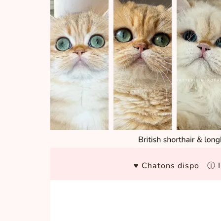
♥ Chatons dispo
ⓘ I