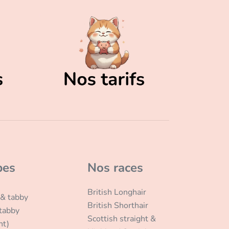
bes
Nos races
British Longhair
 & tabby
British Shorthair
 tabby
Scottish straight &
nt)