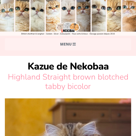
MENU
Kazue de Nekobaa
Highland Straight brown blotched
tabby bicolor