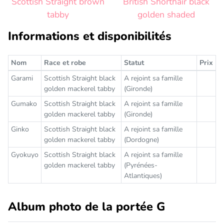
Scottish Straight brown
British Shorthair black
tabby
golden shaded
Informations et disponibilités
Nom
Race et robe
Statut
Prix
Garami
Scottish Straight black
A rejoint sa famille
golden mackerel tabby
(Gironde)
Gumako
Scottish Straight black
A rejoint sa famille
golden mackerel tabby
(Gironde)
Ginko
Scottish Straight black
A rejoint sa famille
golden mackerel tabby
(Dordogne)
Gyokuyo
Scottish Straight black
A rejoint sa famille
golden mackerel tabby
(Pyrénées-
Atlantiques)
Album photo de la portée G