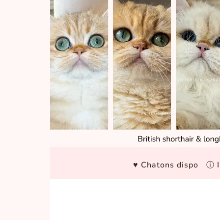
♥ Chatons dispo
ⓘ I