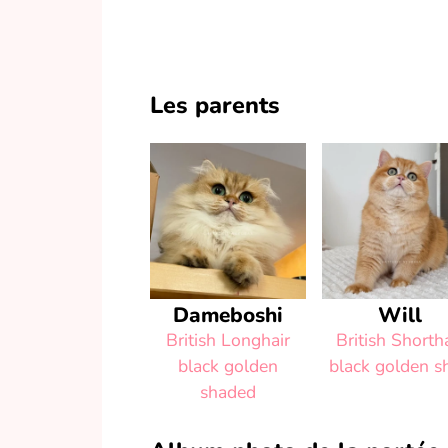
Les parents
Dameboshi
Will
British Longhair
British Shorth
black golden
black golden sh
shaded