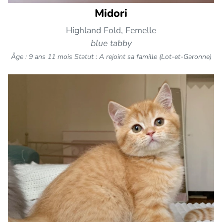
Midori
Highland Fold, Femelle
blue tabby
Âge : 9 ans 11 mois
Statut : A rejoint sa famille (Lot-et-Garonne)