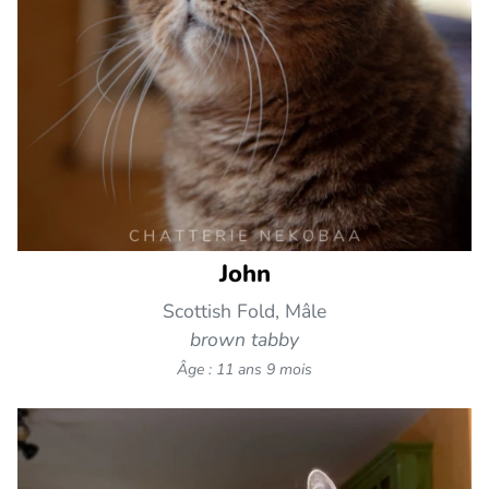
John
Scottish Fold, Mâle
brown tabby
Âge : 11 ans 9 mois