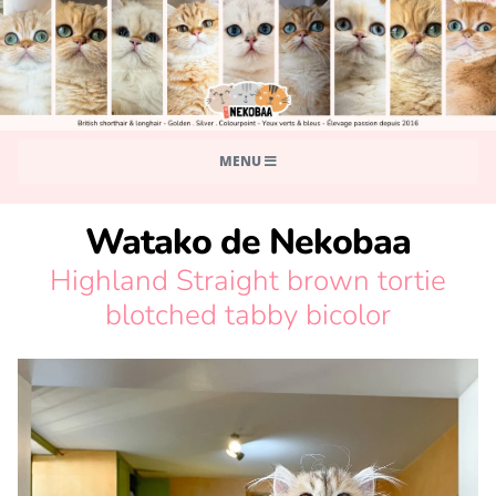
MENU
Watako de Nekobaa
Highland Straight brown tortie
blotched tabby bicolor