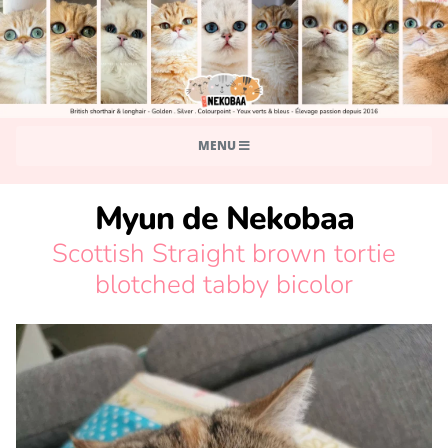
MENU
Myun de Nekobaa
Scottish Straight brown tortie
blotched tabby bicolor