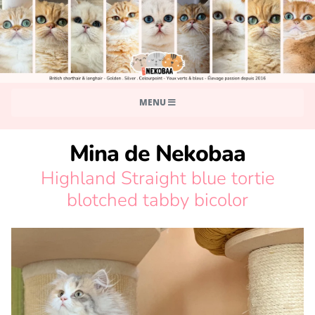
MENU
Mina de Nekobaa
Highland Straight blue tortie
blotched tabby bicolor