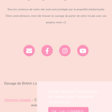
Tous les contenus de notre site web sont protégés par la propriété intellectuelle.
Chers amis éléveurs, merci de trouver le courage de parler de votre travail, avec vos
propres mots <3.
Elevage de British Longhair/Shorthair et Ragdoll depuis 2016 situé
en Dordogne
Ce site nécessite l'autorisation
de cookies pour fonctionner
Mentions légales
- Copyright© Chatterie Nekobaa 2026 - Site créé
correctement.
avec
WeBreed
, Poséïdon theme
OK, J'AI COMPRIS.