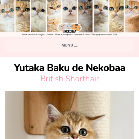
MENU
Yutaka Baku de Nekobaa
British Shorthair