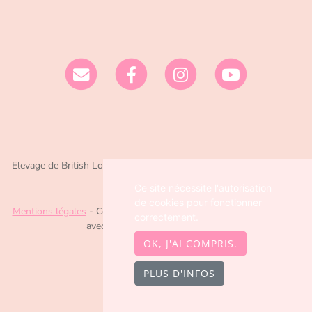
Elevage de British Longhair/Shorthair et Ragdoll depuis 2016 situé
en Dordogne
Ce site nécessite l'autorisation
de cookies pour fonctionner
Mentions légales
- Copyright© Chatterie Nekobaa 2026 - Site créé
correctement.
avec
WeBreed
, Poséïdon theme
OK, J'AI COMPRIS.
PLUS D'INFOS